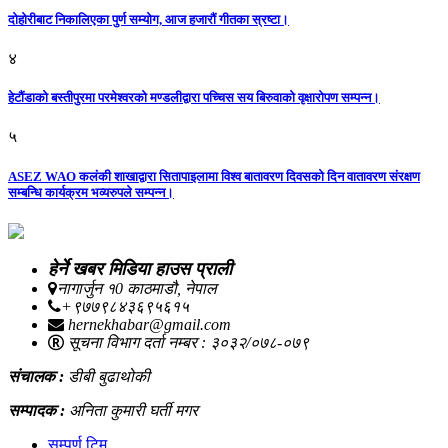
दोहोरीबाट निकालिएका पुर्ण सम्योग, आज हजारौं गीतका स्रष्टा।
४
हेटौंडाको बस्तीपुरमा परमेश्वरको मण्डलीद्वारा पच्चिस सय बिरुवाको वृक्षारोपण सम्पन्न।
५
ASEZ WAO कलंकी शाखाद्वारा सितापाइलामा विश्व बातावरण दिवसको दिन वातावरण संरक्षण
सम्बन्धि कार्यक्रम भव्यरुपले सम्पन्न।
हेर्ने खबर मिडिया हाउस प्राली
नागार्जुन १0 काठमाडौ, नेपाल
+९७७९८४३६९५६१५
hernekhabar@gmail.com
सूचना विभाग दर्ता नम्बर : ३०३२/०७८-०७९
संचालक :
डीबी बुढाथोकी
सम्पादक :
अनिता कुमारी घर्ती मगर
सम्पूर्ण टिम