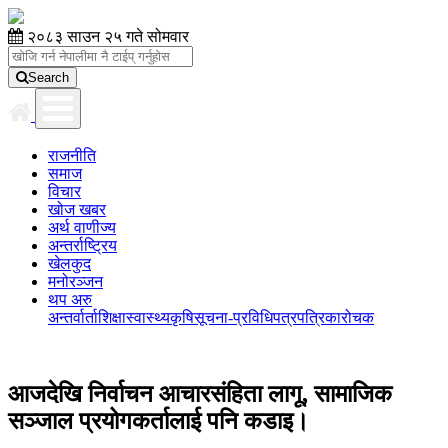
२०८३ साउन २५ गते सोमवार
Search
राजनीति
समाज
विचार
खोज खबर
अर्थ वाणीज्य
अन्तर्राष्ट्रिय
खेलकुद
मनोरञ्जन
थप अरु
अन्तर्वार्ता
शिक्षा
स्वास्थ्य
कृषि
सूचना-प्रविधि
पत्रपत्रिका
रोचक
आजदेखि निर्वाचन आचारसंहिता लागू, सामाजिक
सञ्जाल प्रयोगकर्तालाई पनि कडाइ।