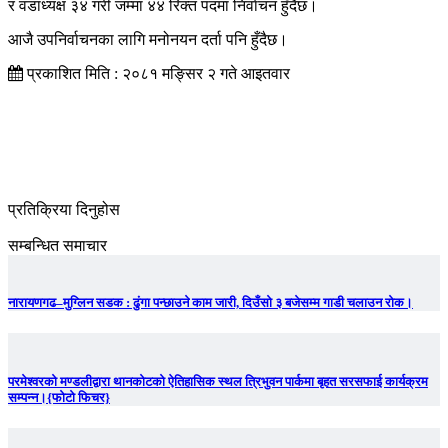
र वडाध्यक्ष ३४ गरी जम्मा ४४ रिक्त पदमा निर्वाचन हुँदैछ।
आजै उपनिर्वाचनका लागि मनोनयन दर्ता पनि हुँदैछ।
प्रकाशित मिति : २०८१ मङ्सिर २ गते आइतवार
प्रतिक्रिया दिनुहोस
सम्बन्धित समाचार
नारायणगढ–मुग्लिन सडक : ढुंगा पन्छाउने काम जारी, दिउँसो ३ बजेसम्म गाडी चलाउन रोक।
परमेश्वरको मण्डलीद्वारा थानकोटको ऐतिहासिक स्थल त्रिभुवन पार्कमा बृहत सरसफाई कार्यक्रम
सम्पन्न।{फोटो फिचर}