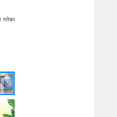
४ गतेका