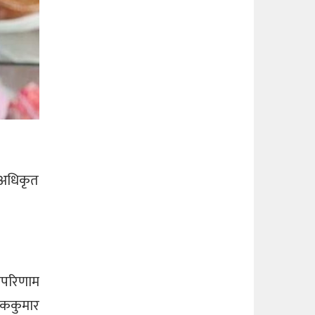
न अधिकृत
तपरिणाम
ीपककुमार