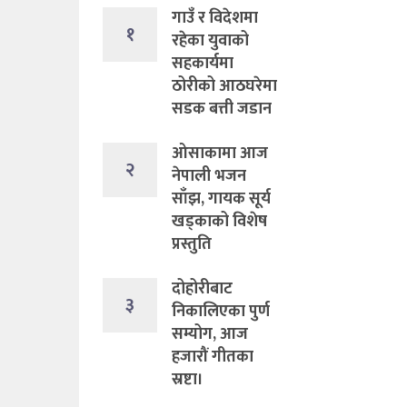
गाउँ र विदेशमा
१
रहेका युवाको
सहकार्यमा
ठोरीको आठघरेमा
सडक बत्ती जडान
ओसाकामा आज
२
नेपाली भजन
साँझ, गायक सूर्य
खड्काको विशेष
प्रस्तुति
दोहोरीबाट
३
निकालिएका पुर्ण
सम्योग, आज
हजारौं गीतका
स्रष्टा।