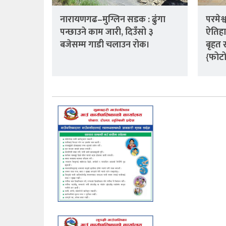
नारायणगढ–मुग्लिन सडक : ढुंगा
परमेश
पन्छाउने काम जारी, दिउँसो ३
ऐतिहा
बजेसम्म गाडी चलाउन रोक।
बृहत 
{फोट