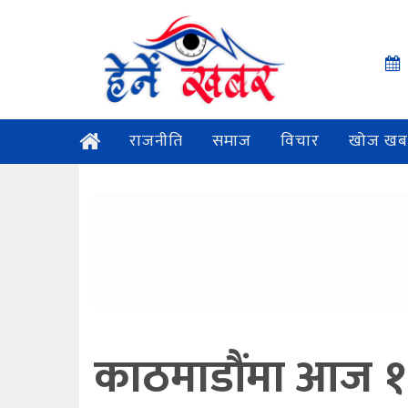
राजनीति
समाज
विचार
खोज खब
काठमाडौंमा आज १