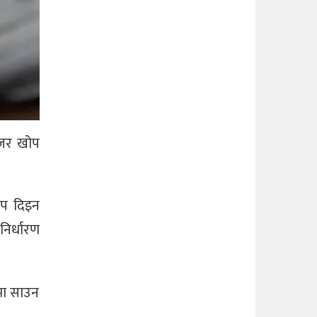
इजर खोप
ोप दिइन
िर्धारण
मा साउन