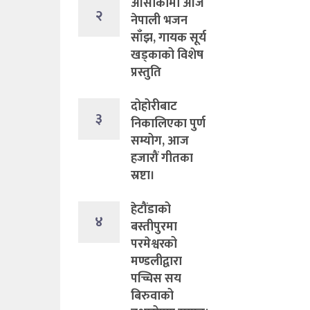
ओसाकामा आज
२
नेपाली भजन
साँझ, गायक सूर्य
खड्काको विशेष
प्रस्तुति
दोहोरीबाट
३
निकालिएका पुर्ण
सम्योग, आज
हजारौं गीतका
स्रष्टा।
हेटौंडाको
४
बस्तीपुरमा
परमेश्वरको
मण्डलीद्वारा
पच्चिस सय
बिरुवाको