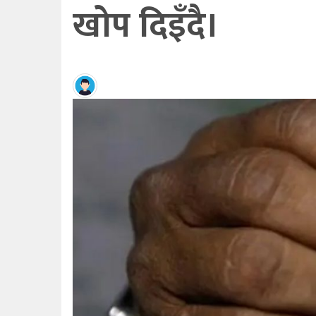
खोप दिइँदै।
हेर्ने
खबर