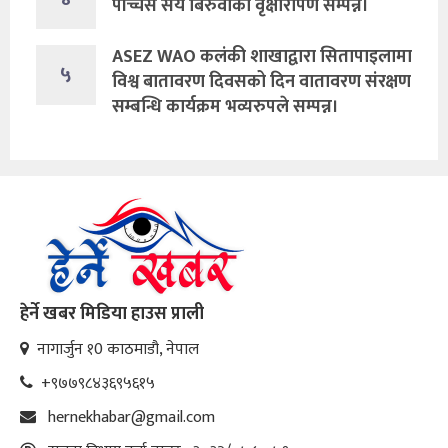
पच्चिस सय बिरुवाको वृक्षारोपण सम्पन्न।
ASEZ WAO कलंकी शाखाद्वारा सितापाइलामा
५
विश्व बातावरण दिवसको दिन वातावरण संरक्षण
सम्बन्धि कार्यक्रम भव्यरुपले सम्पन्न।
हेर्ने खबर मिडिया हाउस प्राली
नागार्जुन १0 काठमाडौ, नेपाल
+९७७९८४३६९५६१५
hernekhabar@gmail.com