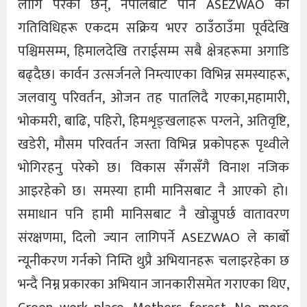
लागि परेका छन्, नेपालबाट पनि ASEZWAO का
गतिविधिहरू एकदम सक्रिय भएर ठाउँठाउँमा पूर्वदेखि
पश्चिमसम्म, हिमालदेखि तराईसम्म सबै क्षेत्रहरूमा अगाडि
बढ्दैछ। कार्वन उत्सर्जनले निम्त्याएका विभिन्न समस्याहरू,
जलवायु परिवर्तन, ओजन तह पातलिदै गएका,महामारी,
भोकमरी, बाढि, पहिरो, हिमशृङ्खलाहरू पग्लने, अतिवृष्टि,
खडेरी, मौसम परिवर्तन जस्ता विभिन्न प्रकोपहरू पृथ्वीले
भोगिरहनु परेको छ। विकास सँगसँगै विनाश नजिक
आइरहेको छ। समस्या हामी मानिसबाट नै आएको हो।
समाधान पनि हामी मानिसबाट नै खोज्नुपर्छ वातावरण
संरक्षणमा, दिलो ज्यान लागिपर्ने ASEZWAO ले कार्बो
न्यूनीकरण गर्नको निम्ति थुप्रै अभियानहरू चलाइरहेका छ
भन्दै निम्न प्रकारका अभियान जानकारीसमेत गराएका थिए,