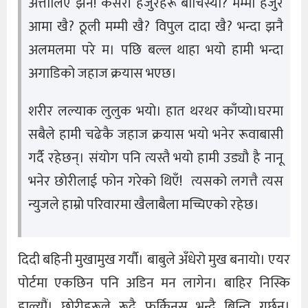
अत्तालिए झनै! कसरी हजुरहरू बाँचिस्यो? मम्मी हजुर
आमा खै? ठूली मम्मी खै? विपुल दादा खै? भन्दा झनै
अलमलमा परे म। पछि बल्ल थाहा भयो हामी भन्दा
अगाडिको जहाज क्रयास भएछ।
शरीर लल्याक लुलुक भयो। हात थरथर काँप्यो।घरमा
सबैले हामी चढेकै जहाज क्रयास भयो भनेर रूवाबासी
गर्दै रहेछन्। संयोग पनि त्यस्तै भयो हामी उड्यौ है नानू
भनेर छोरीलाई फोन गरेको थिएँ! त्यसको लगत्तै त्यस
न्युजले हाम्रो परिवारमा खैलाबैला मच्चिएको रहेछ।
दिदी बहिनी मुखामुख गर्यौ। बाबुले अँधेरो मुख बनायो। एयर
पोर्टमा एकछिन पनि अडिन मन लागेन। बाहिर निस्कि
हाल्यौं। छोरीहरूले रूदै फर्किनुस भन्दै बिन्ति गर्छन्।