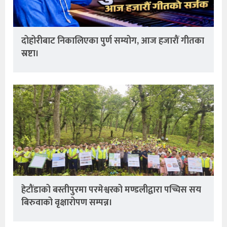
दोहोरीबाट निकालिएका पुर्ण सम्योग, आज हजारौं गीतका
स्रष्टा।
हेटौंडाको बस्तीपुरमा परमेश्वरको मण्डलीद्वारा पच्चिस सय
बिरुवाको वृक्षारोपण सम्पन्न।