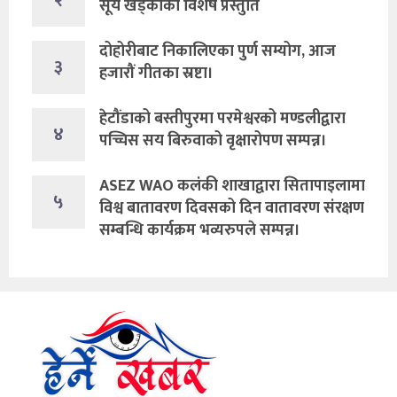
सूर्य खड्काको विशेष प्रस्तुति
दोहोरीबाट निकालिएका पुर्ण सम्योग, आज
३
हजारौं गीतका स्रष्टा।
हेटौंडाको बस्तीपुरमा परमेश्वरको मण्डलीद्वारा
४
पच्चिस सय बिरुवाको वृक्षारोपण सम्पन्न।
ASEZ WAO कलंकी शाखाद्वारा सितापाइलामा
५
विश्व बातावरण दिवसको दिन वातावरण संरक्षण
सम्बन्धि कार्यक्रम भव्यरुपले सम्पन्न।